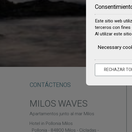
Consentimient
Este sitio web util
terceros con fines 
Al utilizar este sit
Necessary coo
RECHAZAR T
CONTÁCTENOS
MILOS WAVES
Apartamentos junto al mar Milos
Hotel in Pollonia Milos
Pollonia - 84800 Milos - Cícladas -