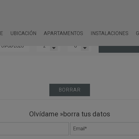
E
UBICACIÓN
APARTAMENTOS
INSTALACIONES
G
Revisa
Adultos
Niños
CONSULTAR D
BORRAR
Olvídame »borra tus datos