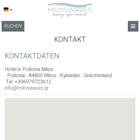
≡
BUCHEN
STARTSEITE
KONTAKT
LAGE
KONTAKTDATEN
APARTMENTS
Hotel in Pollonia Milos
Pollonia - 84800 Milos - Kykladen - Griechenland
DIENSTLEISTUNGEN
Tel.
+306979723612
info@miloswaves.gr
FOTOGALLERIE
BLOG
BEDINGUNGEN
KONTAKT