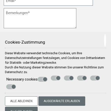
* Pflichtfelder
Cookies-Zustimmung
Diese Website verwendet technische Cookies, um Ihre
Ich bin mit der Speicherung meiner Daten einverstanden
Datenschutzeinstellungen festzulegen, und Cookies von Drittanbietern
für Statistik- oder Marketingzwecke.
Durch die Nutzung dieser Website stimmen Sie unserer Richtlinie zum
Datenschutz
zu.
Necessary cookies
SENDEN
© Powered by Marinet
ALLE ABLEHNEN
AUSGEWÄHLTE ERLAUBEN
︿