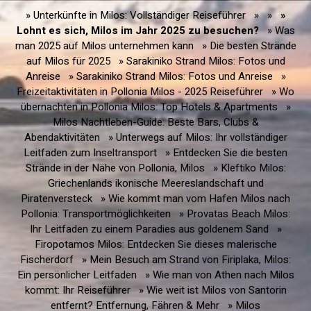
» Unterkünfte in Milos: Vollständiger Reiseführer
»
»
»
Lohnt es sich, Milos im Jahr 2025 zu besuchen?
» Was
man 2025 auf Milos unternehmen kann
» Die besten Strände
auf Milos für 2025
» Sarakiniko Strand Milos: Fotos und
Anreise
» Sarakiniko Strand Milos: Fotos und Anreise
»
Freizeitaktivitäten in Pollonia Milos - 2025 Reiseführer
» Wo
übernachten in Pollonia Milos: Top Hotels & Apartments
»
Milos Nachtleben-Guide: Beste Bars, Clubs &
Abendaktivitäten
» Unterwegs auf Milos: Ihr vollständiger
Leitfaden zum Inseltransport
» Entdecken Sie die besten
Strände in der Nähe von Pollonia, Milos
» Kleftiko Milos:
Griechenlands ikonische Meereslandschaft und
Piratenversteck
» Wie kommt man vom Hafen Milos nach
Pollonia: Transportmöglichkeiten
» Provatas Beach Milos:
Ihr Leitfaden zu einem Paradies aus goldenem Sand
»
Firopotamos Milos: Entdecken Sie dieses malerische
Fischerdorf
» Mein Besuch am Strand von Firiplaka, Milos:
Ein persönlicher Leitfaden
» Wie man von Athen nach Milos
kommt: Ihr Reiseführer
» Wie weit ist Milos von Santorin
entfernt? Entfernung, Fähren & Mehr
» Milos