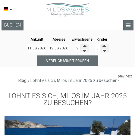
≡
BUCHEN
STARTSEITE
Ankunft
Abreise
Erwachsene
Kinder
LAGE
APARTMENTS
VERFÜGBARKEIT PRÜFEN
DIENSTLEISTUNGEN
prev
next
Blog
»
Lohnt es sich, Milos im Jahr 2025 zu besuchen?
FOTOGALLERIE
LOHNT ES SICH, MILOS IM JAHR 2025
BLOG
ZU BESUCHEN?
BEDINGUNGEN
KONTAKT