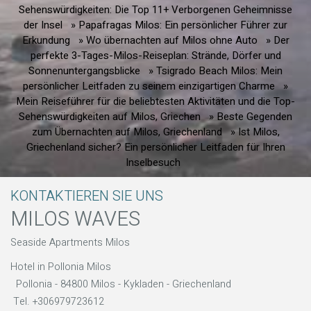
Sehenswürdigkeiten: Die Top 11+ Verborgenen Geheimnisse
der Insel
» Papafragas Milos: Ein persönlicher Führer zur
Erkundung
» Wo übernachten auf Milos ohne Auto
» Der
perfekte 3-Tages-Milos-Reiseplan: Strände, Dörfer und
Sonnenuntergangsblicke
» Tsigrado Beach Milos: Mein
persönlicher Leitfaden zu seinem einzigartigen Charme
»
Mein Reiseführer für die beliebtesten Aktivitäten und die Top-
Sehenswürdigkeiten auf Milos, Griechen
» Beste Gegenden
zum Übernachten auf Milos, Griechenland
» Ist Milos,
Griechenland sicher? Ein persönlicher Leitfaden für Ihren
Inselbesuch
KONTAKTIEREN SIE UNS
MILOS WAVES
Seaside Apartments Milos
Hotel in Pollonia Milos
Pollonia - 84800 Milos - Kykladen - Griechenland
Tel.
+306979723612