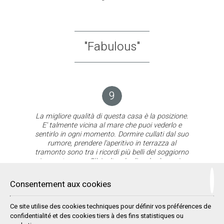
"Fabulous"
9
La migliore qualità di questa casa è la posizione.
E' talmente vicina al mare che puoi vederlo e
sentirlo in ogni momento. Dormire cullati dal suo
rumore, prendere l'aperitivo in terrazza al
tramonto sono tra i ricordi più belli del soggiorno
in questa casa. C'è inoltre da dire che è ampia,
ben arredata, e in una posizione silenziosa e
tranquilla, ma molto vicino al centro della piccola
"Lovely peaceful place"
Consentement aux cookies
e carinissima cittadina di Pollonia.
Ce site utilise des cookies techniques pour définir vos préférences de
confidentialité et des cookies tiers à des fins statistiques ou