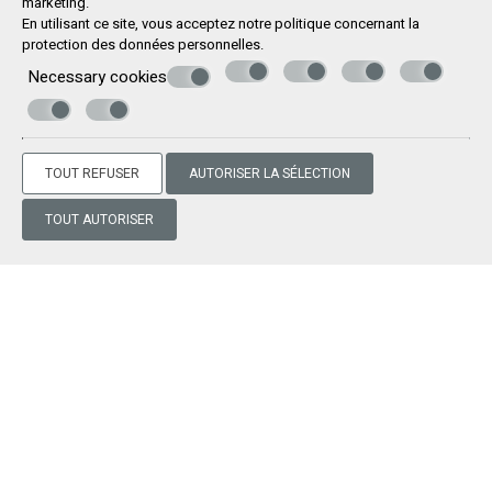
marketing.
10
En utilisant ce site, vous acceptez notre politique concernant la
protection des données personnelles
.
Cleanliness ,decoration . Location . Beautiful
Necessary cookies
sunsets . Great to be cleaned every day
TOUT REFUSER
AUTORISER LA SÉLECTION
"Exceptional"
TOUT AUTORISER
10
Excellent location, stylish interior with great sea
views from the balconies and rooms