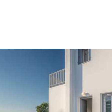
Cyclades. Juste à côté de l’ eau bleue de l’Egée, avec une
vue sur le magnifique coucher du soleil, Milos Waves Luxury
Apartments vous accueillent et vous promettent un séjour
inoubliable à Milos.
EMPLACEMENT & CARTE
Expérience inoubliable
Milos Waves Luxury Apartments comptent deux
appartements indépendents (au rez-de-chaussé et au
premièr étage), dont chacun peut accueillir entre 2 et
4 visiteurs avec du confort, en offrant des services et