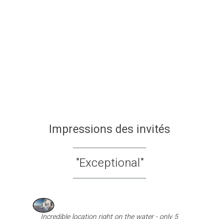
APARTAMENT PREMIER ÉTAGE
80 m²
2-5 personnes
2 lits simples, 1 lit double & 1 canapé
VOIR PLUS
RESERVEZ
Impressions des invités
"Exceptional"
Incredible location right on the water - only 5