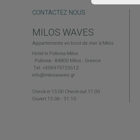
CONTACTEZ NOUS
MILOS WAVES
Appartements en bord de mer à Milos
Hotel in Pollonia Milos
Pollonia - 84800 Milos - Greece
Tel.
+306979723612
info@miloswaves.gr
Check-in 15:00 Check-out 11:00
Ouvert 15.06 - 31.10