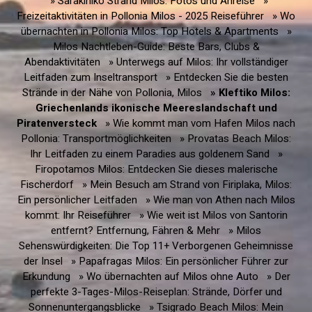
» Sarakiniko Strand Milos: Fotos und Anreise
»
Freizeitaktivitäten in Pollonia Milos - 2025 Reiseführer
» Wo
übernachten in Pollonia Milos: Top Hotels & Apartments
»
Milos Nachtleben-Guide: Beste Bars, Clubs &
Abendaktivitäten
» Unterwegs auf Milos: Ihr vollständiger
Leitfaden zum Inseltransport
» Entdecken Sie die besten
Strände in der Nähe von Pollonia, Milos
» Kleftiko Milos:
Griechenlands ikonische Meereslandschaft und
Piratenversteck
» Wie kommt man vom Hafen Milos nach
Pollonia: Transportmöglichkeiten
» Provatas Beach Milos:
Ihr Leitfaden zu einem Paradies aus goldenem Sand
»
Firopotamos Milos: Entdecken Sie dieses malerische
Fischerdorf
» Mein Besuch am Strand von Firiplaka, Milos:
Ein persönlicher Leitfaden
» Wie man von Athen nach Milos
kommt: Ihr Reiseführer
» Wie weit ist Milos von Santorin
entfernt? Entfernung, Fähren & Mehr
» Milos
Sehenswürdigkeiten: Die Top 11+ Verborgenen Geheimnisse
der Insel
» Papafragas Milos: Ein persönlicher Führer zur
Erkundung
» Wo übernachten auf Milos ohne Auto
» Der
perfekte 3-Tages-Milos-Reiseplan: Strände, Dörfer und
Sonnenuntergangsblicke
» Tsigrado Beach Milos: Mein