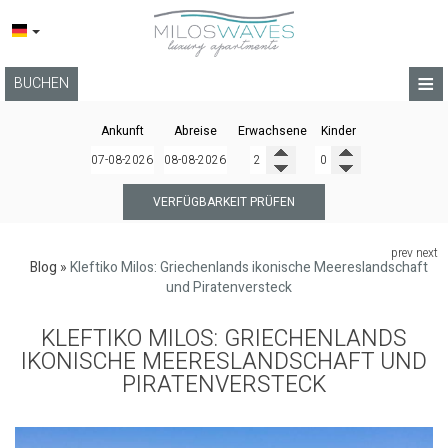
≡
BUCHEN
STARTSEITE
Ankunft
Abreise
Erwachsene
Kinder
LAGE
APARTMENTS
VERFÜGBARKEIT PRÜFEN
DIENSTLEISTUNGEN
prev
next
Blog
»
Kleftiko Milos: Griechenlands ikonische Meereslandschaft
FOTOGALLERIE
und Piratenversteck
BLOG
KLEFTIKO MILOS: GRIECHENLANDS
IKONISCHE MEERESLANDSCHAFT UND
BEDINGUNGEN
PIRATENVERSTECK
KONTAKT