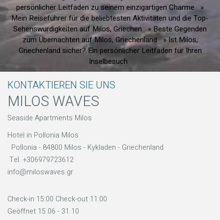
persönlicher Leitfaden zu seinem einzigartigen Charme
»
Mein Reiseführer für die beliebtesten Aktivitäten und die Top-
Sehenswürdigkeiten auf Milos, Griechen
» Beste Gegenden
zum Übernachten auf Milos, Griechenland
» Ist Milos,
Griechenland sicher? Ein persönlicher Leitfaden für Ihren
Inselbesuch
KONTAKTIEREN SIE UNS
MILOS WAVES
Seaside Apartments Milos
Hotel in Pollonia Milos
Pollonia - 84800 Milos - Kykladen - Griechenland
Tel.
+306979723612
info@miloswaves.gr
Check-in 15:00 Check-out 11:00
Geöffnet 15.06 - 31.10