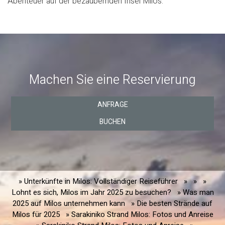
Abenteuer auf der bezaubernden Insel Milos.
Machen Sie eine Reservierung
ANFRAGE
BUCHEN
» Unterkünfte in Milos: Vollständiger Reiseführer
»
»
»
Lohnt es sich, Milos im Jahr 2025 zu besuchen?
» Was man
2025 auf Milos unternehmen kann
» Die besten Strände auf
Milos für 2025
» Sarakiniko Strand Milos: Fotos und Anreise