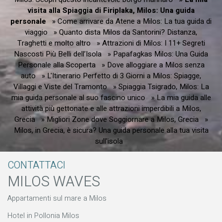
visita alla Spiaggia di Firiplaka, Milos: Una guida
personale
» Come arrivare da Atene a Milos: La tua guida di
viaggio
» Quanto dista Milos da Santorini? Distanza,
Traghetti e molto altro
» Attrazioni di Milos: I 11+ Segreti
Nascosti Più Belli dell’Isola
» Papafagkas Milos: Una Guida
Personale alla Scoperta
» Dove alloggiare a Milos senza
auto
» L'Itinerario Perfetto di 3 Giorni a Milos: Spiagge,
Villaggi e Viste del Tramonto
» Spiaggia Tsigrado, Milos: La
mia guida personale al suo fascino unico
» La mia guida alle
attività più gettonate e alle attrazioni imperdibili a Milos,
Grecia
» Migliori Zone dove Soggiornare a Milos, Grecia
»
Milos, in Grecia, è sicura? Una guida personale alla tua visita
sull'isola
CONTATTACI
MILOS WAVES
Appartamenti sul mare a Milos
Hotel in Pollonia Milos