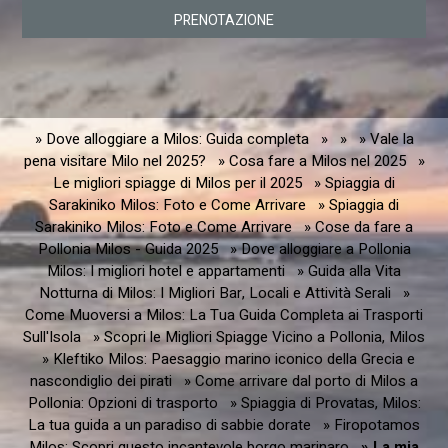
PRENOTAZIONE
» Dove alloggiare a Milos: Guida completa
»
»
» Vale la
pena visitare Milo nel 2025?
» Cosa fare a Milos nel 2025
»
Le migliori spiagge di Milos per il 2025
» Spiaggia di
Sarakiniko Milos: Foto e Come Arrivare
» Spiaggia di
Sarakiniko Milos: Foto e Come Arrivare
» Cose da fare a
Pollonia Milos - Guida 2025
» Dove alloggiare a Pollonia
Milos: I migliori hotel e appartamenti
» Guida alla Vita
Notturna di Milos: I Migliori Bar, Locali e Attività Serali
»
Come Muoversi a Milos: La Tua Guida Completa ai Trasporti
Sull'Isola
» Scopri le Migliori Spiagge Vicino a Pollonia, Milos
» Kleftiko Milos: Paesaggio marino iconico della Grecia e
nascondiglio dei pirati
» Come arrivare dal porto di Milos a
Pollonia: Opzioni di trasporto
» Spiaggia di Provatas, Milos:
La tua guida a un paradiso di sabbie dorate
» Firopotamos
Milos: Scopri questo incantevole borgo marinaro
» La mia