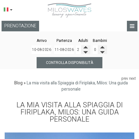
≡
PRENOTAZIONE
HOME
Arrivo
Partenza
Adulti
Bambini
POSIZIONE
APARTAMENTI
CONTROLLA DISPONIBILITÀ
PRESTAZIONI
prev
next
Blog
»
La mia visita alla Spiaggia di Firiplaka, Milos: Una guida
GALLERIA FOTO
personale
BLOG
LA MIA VISITA ALLA SPIAGGIA DI
FIRIPLAKA, MILOS: UNA GUIDA
TERMINI
PERSONALE
CONTATTO